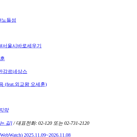
 #노들섬
지 #서울시바로세우기
세훈
#한강르네상스
(feat.외교왕 오세훈)
지막
는 길]
/ 대표전화: 02-120 또는 02-731-2120