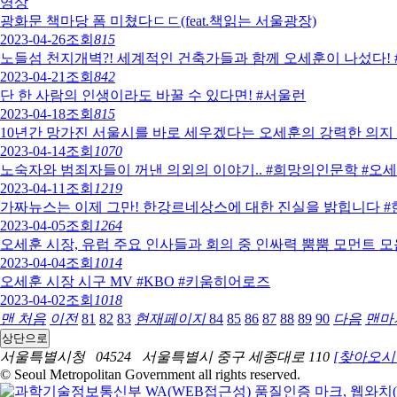
영상
광화문 책마당 폼 미쳤다ㄷㄷ(feat.책읽는 서울광장)
2023-04-26
조회
815
노들섬 천지개벽?! 세계적인 건축가들과 함께 오세훈이 나섰다!
2023-04-21
조회
842
단 한 사람의 인생이라도 바꿀 수 있다면! #서울런
2023-04-18
조회
815
10년간 망가진 서울시를 바로 세우겠다는 오세훈의 강력한 의
2023-04-14
조회
1070
노숙자와 범죄자들이 꺼낸 의외의 이야기.. #희망의인문학 #오
2023-04-11
조회
1219
가짜뉴스는 이제 그만! 한강르네상스에 대한 진실을 밝힙니다 
2023-04-05
조회
1264
오세훈 시장, 유럽 주요 인사들과 회의 중 인싸력 뿜뿜 모먼트 모음 
2023-04-04
조회
1014
오세훈 시장 시구 MV #KBO #키움히어로즈
2023-04-02
조회
1018
맨 처음
이전
81
82
83
현재페이지
84
85
86
87
88
89
90
다음
맨마
상단으로
서울특별시청 04524 서울특별시 중구 세종대로 110
[찾아오시
© Seoul Metropolitan Government all rights reserved.