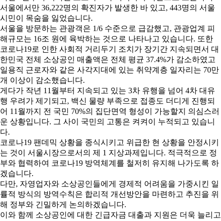
서울에서만 36,222명의 확진자가 발생한 바 있고, 443명의 서울
시민이 목숨을 잃었습니다.
서울을 방문하는 관광객은 1/6 수준으로 급감했고, 관광업계 피
해규모는 16조 원에 육박하는 것으로 나타나고 있습니다. 또한
코로나19로 인한 사회적 거리두기 조치가 장기간 지속되면서 대
한민국 전체 소상공인 매출액은 전체 평균 37.4%가 감소하였고
일용직 근로자와 같은 사각지대에 있는 취약계층 일자리는 70만
개 이상이 감소했습니다.
게다가 작년 11월부터 지속되고 있는 3차 유행을 넘어 4차 대유
행 우려가 제기되고, 백신 물량 부족으로 접종도 더디게 진행되
어 11월까지 전 국민 70%의 집단면역 형성이 가능할지 의심스러
운 상황입니다. 그 사이 국민의 고통은 켜켜이 누적되고 있습니
다.
코로나19 팬데믹 상황을 종식시키고 위급한 현 상황을 안정시키
는 것이 서울시장으로서의 제 1 지상과제입니다. 적극적으로 정
부와 협력하여 코로나19 방역체계를 철저히 유지해 나가도록 하
겠습니다.
다만, 자영업자와 소상공인들에게 경제적 어려움을 가중시킨 일
률적 방식의 방역수칙은 합리적 개선방안을 마련하고 추진을 위
해 정부와 긴밀하게 논의하겠습니다.
이와 함께 소상공인에 대한 긴급자금 대출과 지원은 더욱 늘리고