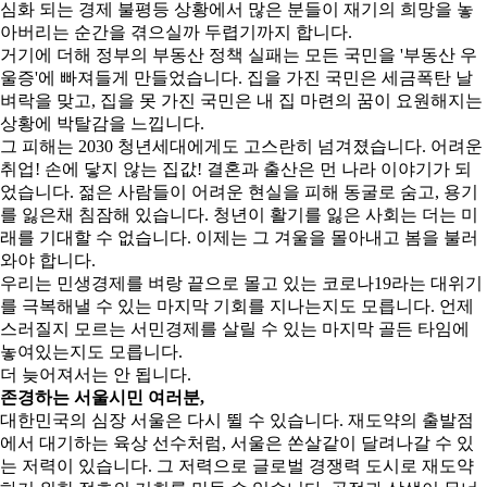
심화 되는 경제 불평등 상황에서 많은 분들이 재기의 희망을 놓
아버리는 순간을 겪으실까 두렵기까지 합니다.
거기에 더해 정부의 부동산 정책 실패는 모든 국민을 '부동산 우
울증'에 빠져들게 만들었습니다. 집을 가진 국민은 세금폭탄 날
벼락을 맞고, 집을 못 가진 국민은 내 집 마련의 꿈이 요원해지는
상황에 박탈감을 느낍니다.
그 피해는 2030 청년세대에게도 고스란히 넘겨졌습니다. 어려운
취업! 손에 닿지 않는 집값! 결혼과 출산은 먼 나라 이야기가 되
었습니다. 젊은 사람들이 어려운 현실을 피해 동굴로 숨고, 용기
를 잃은채 침잠해 있습니다. 청년이 활기를 잃은 사회는 더는 미
래를 기대할 수 없습니다. 이제는 그 겨울을 몰아내고 봄을 불러
와야 합니다.
우리는 민생경제를 벼랑 끝으로 몰고 있는 코로나19라는 대위기
를 극복해낼 수 있는 마지막 기회를 지나는지도 모릅니다. 언제
스러질지 모르는 서민경제를 살릴 수 있는 마지막 골든 타임에
놓여있는지도 모릅니다.
더 늦어져서는 안 됩니다.
존경하는 서울시민 여러분,
대한민국의 심장 서울은 다시 뛸 수 있습니다. 재도약의 출발점
에서 대기하는 육상 선수처럼, 서울은 쏜살같이 달려나갈 수 있
는 저력이 있습니다. 그 저력으로 글로벌 경쟁력 도시로 재도약