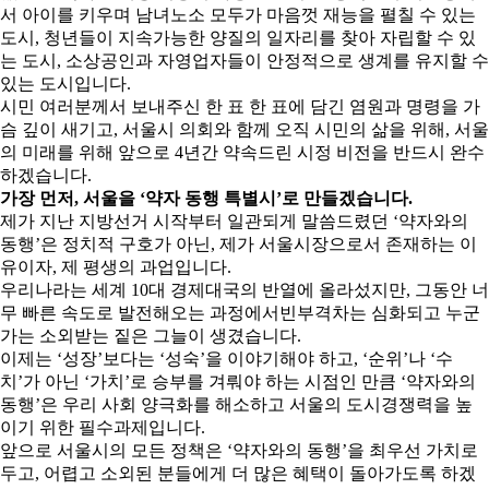
서 아이를 키우며 남녀노소 모두가 마음껏 재능을 펼칠 수 있는
도시, 청년들이 지속가능한 양질의 일자리를 찾아 자립할 수 있
는 도시, 소상공인과 자영업자들이 안정적으로 생계를 유지할 수
있는 도시입니다.
시민 여러분께서 보내주신 한 표 한 표에 담긴 염원과 명령을 가
슴 깊이 새기고, 서울시 의회와 함께 오직 시민의 삶을 위해, 서울
의 미래를 위해 앞으로 4년간 약속드린 시정 비전을 반드시 완수
하겠습니다.
가장 먼저, 서울을 ‘약자 동행 특별시’로 만들겠습니다.
제가 지난 지방선거 시작부터 일관되게 말씀드렸던 ‘약자와의
동행’은 정치적 구호가 아닌, 제가 서울시장으로서 존재하는 이
유이자, 제 평생의 과업입니다.
우리나라는 세계 10대 경제대국의 반열에 올라섰지만, 그동안 너
무 빠른 속도로 발전해오는 과정에서빈부격차는 심화되고 누군
가는 소외받는 짙은 그늘이 생겼습니다.
이제는 ‘성장’보다는 ‘성숙’을 이야기해야 하고, ‘순위’나 ‘수
치’가 아닌 ‘가치’로 승부를 겨뤄야 하는 시점인 만큼 ‘약자와의
동행’은 우리 사회 양극화를 해소하고 서울의 도시경쟁력을 높
이기 위한 필수과제입니다.
앞으로 서울시의 모든 정책은 ‘약자와의 동행’을 최우선 가치로
두고, 어렵고 소외된 분들에게 더 많은 혜택이 돌아가도록 하겠