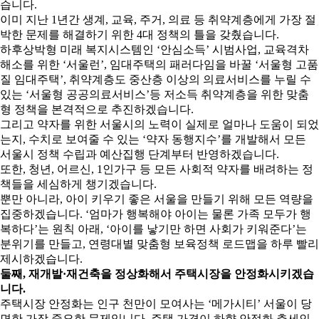
습니다.
이미 지난 1년간 생계, 교육, 주거, 의료 등 취약계층에게 가장 절
박한 문제를 해결하기 위한 4대 정책의 틀을 갖췄습니다.
하후상박형 미래 복지시스템인 ‘안심소득’ 시범사업, 교육격차
해소를 위한 ‘서울런’, 임대주택의 패러다임을 바꿀 ‘서울형 고품
질 임대주택’, 취약계층도 중산층 이상의 의료서비스를 누릴 수
있는 ‘서울형 공공의료서비스’등 저소득 취약계층을 위한 맞춤
형 정책을 본격적으로 추진하겠습니다.
그리고 약자를 위한 서울시의 노력이 실제로 얼마나 도움이 되었
는지, 수치로 보여줄 수 있는 ‘약자 동행지수’를 개발해서 모든
서울시 정책 수립과 예산집행 단계부터 반영하겠습니다.
또한, 청년, 어르신, 1인가구 등 모든 사회적 약자를 배려하는 정
책들을 세심하게 챙기겠습니다.
뿐만 아니라, 아이 키우기 좋은 서울을 만들기 위해 모든 역량을
집중하겠습니다. ‘엄마가 행복해야 아이는 물론 가족 모두가 행
복하다’는 원칙 아래, ‘아이를 낳기만 하면 사회가 키워준다’는
분위기를 만들고, 연령대별 맞춤형 보육정책 로드맵을 하루 빨리
제시하겠습니다.
둘째, 재개발·재건축을 정상화해서 주택시장을 안정화시키겠습
니다.
주택시장 안정화는 인구 천만이 모여사는 ‘메가시티’ 서울이 당
면한 가장 중요한 문제입니다. 주택 가격이 하향 안정화 추세인