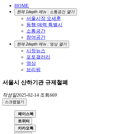
HOME
현재 1depth 메뉴 :
소통공간
열기
서울시장 오세훈
동행·매력 특별시
소통공간
참여공간
현재 2depth 메뉴 :
영상
열기
시정뉴스
포토갤러리
영상
브리핑
서울시 산하기관 규제철폐
작성일
2025-02-14
조회
669
스크랩
열기
페이스북
트위터
카카오톡