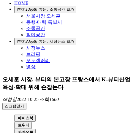
HOME
현재 1depth 메뉴 :
소통공간
열기
서울시장 오세훈
동행·매력 특별시
소통공간
참여공간
현재 2depth 메뉴 :
시정뉴스
열기
시정뉴스
브리핑
포토갤러리
영상
오세훈 시장, 뷰티의 본고장 프랑스에서 K-뷰티산업
육성·확대 위해 손잡는다
작성일
2022-10-25
조회
1660
스크랩
열기
페이스북
트위터
카카오톡